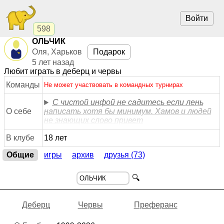
Войти
598
ОЛЬЧИК
Оля, Харьков
Подарок
5 лет назад
Любит играть в деберц и червы
Команды
Не может участвовать в командных турнирах
С чистой инфой не садитесь если лень
О себе
написать хотя бы минимум. Хамов и людей
не знающих слово привет
В клубе
18 лет
Общие
игры
архив
друзья (73)
🔍
Деберц
Червы
Преферанс