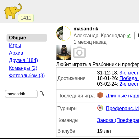
1411
masandrik
Александр, Краснодар
✔
Общие
1 месяц назад
Игры
Архив
Друзья (184)
Любит играть в Разбойник и префе
Команды (2)
31-12-18:
3-е мес
Фотоальбом (3)
Достижения
18-01-26:
Победа 
03-02-24:
2-е мес
🔍
Последняя игра
Длинные нард
Турниры
Преферанс, 
Команды
Заноза (Префера
В клубе
19 лет