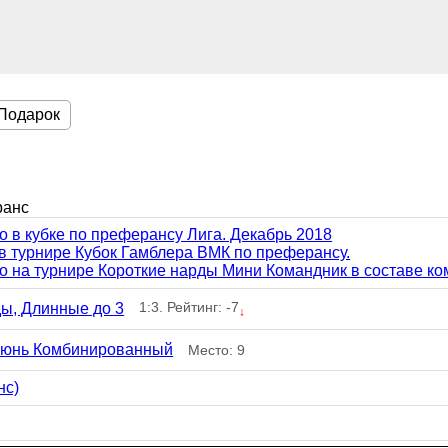
Подарок
ранс
то в кубке по преферансу Лига. Декабрь 2018
в турнире Кубок Гамблера ВМК по преферансу.
то на турнире Короткие нарды Мини Командник в составе ко
1:3. Рейтинг: -7
ы, Длинные до 3
↓
Июнь Комбинированный
Место: 9
нс)