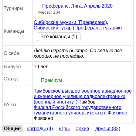
Преферанс, Лига. Апрель 2020
Турниры
Место: 234
Сибирские мужики (Преферанс)
,
Сибирский гусар (Преферанс: гусарик)
Команды
Все команды (5)
Люблю играть быстро. Со связью все
О себе
хорошо, не пропадаю.
В клубе
19 лет
Статус
Премиум
Тамбовское высшее военное авиационное
инженерное училище радиоэлектроники
(военный институт)
Тамбов
ВУЗы
Филиал Российского государственного
гуманитарного университета в г. Фрязине
Фрязино
Общие
награды (4)
игры
архив
друзья (82)