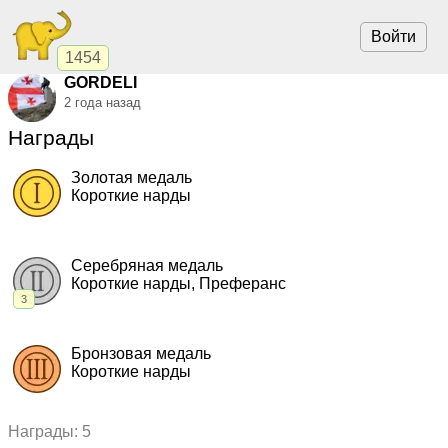
Войти
1454
GORDELI
2 года назад
Награды
Золотая медаль
Короткие нарды
2022, Короткие нарды.
"Иберия"
,
командный кубок
Серебряная медаль
Короткие нарды, Преферанс
3
2024, Короткие нарды.
"Иберия"
,
командный кубок
2023, Преферанс.
"Русская Рулетка"
,
командный кубок
Бронзовая медаль
2023, Короткие нарды.
"Иберия"
,
командный кубок
Короткие нарды
2021, Короткие нарды.
"Иберия"
,
командный кубок
Награды: 5