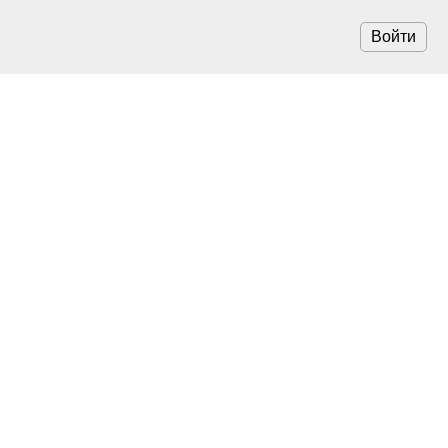
Войти