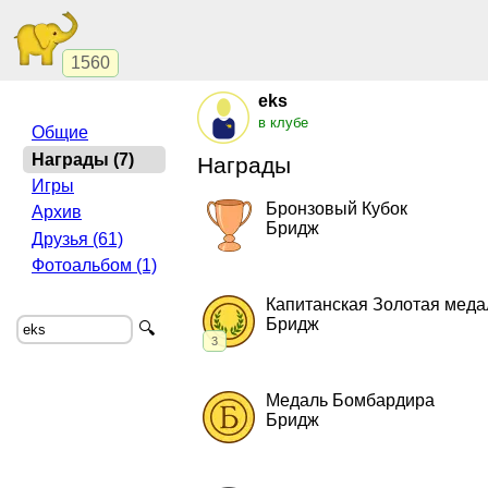
1560
eks
в клубе
Общие
Награды (7)
Награды
Игры
Бронзовый Кубок
Архив
Бридж
Друзья (61)
Фотоальбом (1)
2013, Бридж.
"Онлайн"
,
чемпионат
Капитанская Золотая меда
Бридж
🔍
3
2012, Бридж.
"Онлайн"
,
командный ку
2011, Бридж.
"Онлайн"
,
командный ку
Медаль Бомбардира
2010, Бридж.
"Онлайн"
,
командный ку
Бридж
2010, Бридж. ,
командный кубок