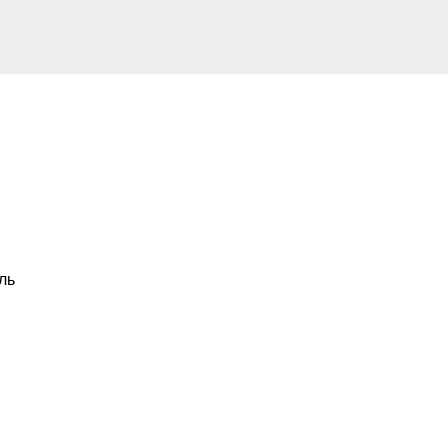
ль
бок
бок
бок