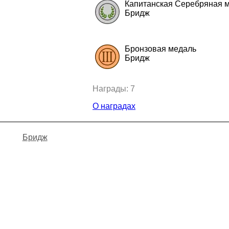
Капитанская Серебряная 
Бридж
2013, Бридж.
"Елайн"
,
командный кубо
Бронзовая медаль
Бридж
2013, Бридж.
"Елайн"
,
чемпионат
Награды: 7
О наградах
Бридж