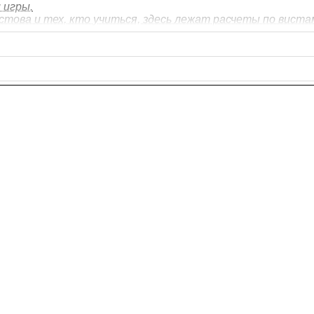
 игры.
това и тех, кто учиться, здесь лежат расчеты по вистам