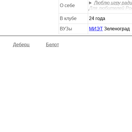
Люблю игру ради
О себе
Для любителей Рос
В клубе
24 года
ВУЗы
МИЭТ
Зеленоград
Деберц
Белот