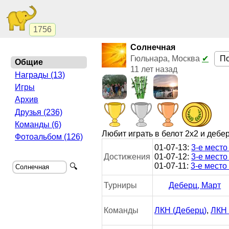
1756
Солнечная
П
Гюльнара, Москва
✔
Общие
11 лет назад
Награды (13)
Игры
Архив
Друзья (236)
Команды (6)
Любит играть в белот 2x2 и дебе
Фотоальбом (126)
01-07-13:
3-е место
Достижения
01-07-12:
3-е место
01-07-11:
3-е место
🔍
Турниры
Деберц, Март
ЛКН (Деберц)
,
ЛКН 
Команды