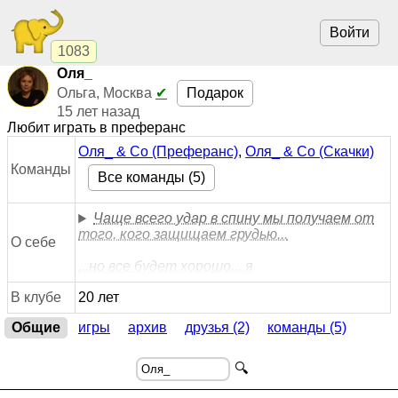
Войти
1083
Оля_
Подарок
Ольга, Москва
✔
15 лет назад
Любит играть в преферанс
Оля_ & Co (Преферанс)
,
Оля_ & Co (Скачки)
Команды
Все команды (5)
Чаще всего удар в спину мы получаем от
того, кого защищаем грудью...
О себе
...но все будет хорошо... я
В клубе
20 лет
Общие
игры
архив
друзья (2)
команды (5)
🔍