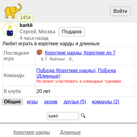
Войти
1454
barkli
Сергей, Москва
Подарок
4 часа назад
Любит играть в короткие нарды и длинные
Короткие нарды, Короткие до 7
Последняя
игра
6:7. Рейтинг: -9
↓
ПоБеда (Короткие нарды)
,
ПоБеда
Команды
(Длинные)
Не может участвовать в командных турнирах
В клубе
20 лет
Общие
игры
архив
друзья (5)
команды (2)
🔍
Короткие нарды
Длинные