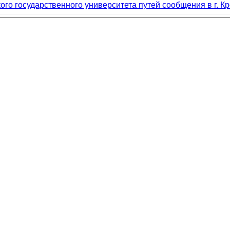
ого государственного университета путей сообщения в г. К