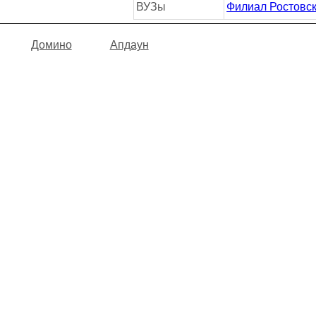
ВУЗы
Филиал Ростовск
Домино
Апдаун