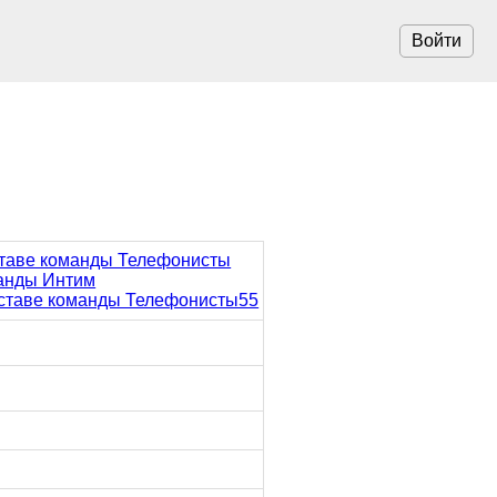
Войти
ставе команды Телефонисты
манды Интим
составе команды Телефонисты55