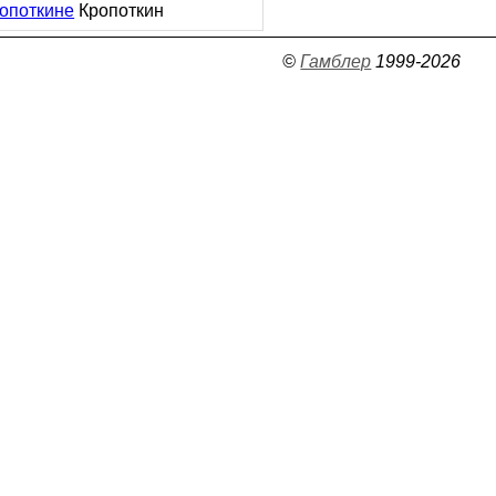
ропоткине
Кропоткин
©
Гамблер
1999-2026