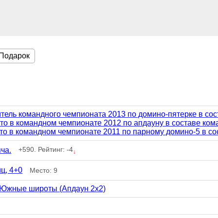
Подарок
тель командного чемпионата 2013 по домино-пятерке в со
сто в командном чемпионате 2012 по апдауну в составе ко
сто в командном чемпионате 2011 по парному домино-5 в 
+590. Рейтинг: -4
ча.
↓
ц, 4+0
Место: 9
Южные широты (Апдаун 2х2)