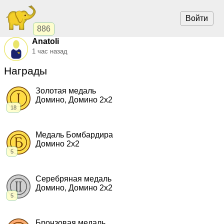
Войти
886
Anatoli
1 час назад
Награды
Золотая медаль
Домино, Домино 2x2
18
2025, Домино.
"Смертельный приговор"
,
чемпионат
2024, Домино 2x2.
"Партнёры"
,
чемпионат
Медаль Бомбардира
2024, Домино 2x2.
"Партнёры"
,
командный кубок
Домино 2x2
2023, Домино 2x2.
"Партнёры"
,
командный кубок
5
2023, Домино.
"Смертельный приговор"
,
чемпионат
2025, Домино 2x2.
"Партнёры"
,
2023, Домино 2x2.
"Партнёры"
,
командный кубок
чемпионат
2021, Домино 2x2.
"Доминго"
,
2022, Домино 2x2.
"Доминго"
,
командный кубок
командный кубок
Серебряная медаль
2020, Домино 2x2.
"Доминго"
,
2022, Домино 2x2.
"Доминго"
,
командный кубок
чемпионат
Домино, Домино 2x2
2018, Домино 2x2.
"Доминго"
,
2021, Домино 2x2.
"Доминго"
,
командный кубок
командный кубок
5
2017, Домино 2x2.
"Доминго"
,
2021, Домино 2x2.
"Доминго"
,
командный кубок
чемпионат
2018, Домино.
"Созвездие"
,
чемпионат
2020, Домино 2x2.
"Доминго"
,
командный кубок
2017, Домино 2x2.
"Доминго"
,
чемпионат
2020, Домино.
"Доминго 1х1"
,
чемпионат
Бронзовая медаль