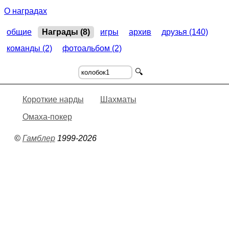
2020, Короткие нарды.
"Ренессанс"
,
командный кубок
О наградах
2018, Короткие нарды.
"Игра престолов"
,
чемпионат
2017, Короткие нарды.
"Игра престолов"
,
командный кубок
2016, Короткие нарды.
"Игра престолов"
,
общие
Награды (8)
игры
архив
друзья (140)
командный кубок
команды (2)
фотоальбом (2)
🔍
Короткие нарды
Шахматы
Омаха-покер
©
Гамблер
1999-2026