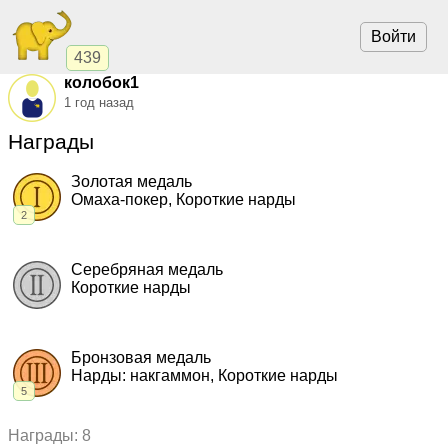
Войти
439
колобок1
1 год назад
Награды
Золотая медаль
Омаха-покер, Короткие нарды
2
2020, Омаха-покер.
"Юлизиум теней"
,
чемпионат
2017, Короткие нарды.
"Игра престолов"
,
чемпионат
Серебряная медаль
Короткие нарды
2019, Короткие нарды.
"Песнь льда и пламени"
,
командный
кубок
Бронзовая медаль
Нарды: накгаммон, Короткие нарды
5
2020, Нарды: накгаммон.
"Просто Друзья нак"
,
командный
Награды: 8
кубок