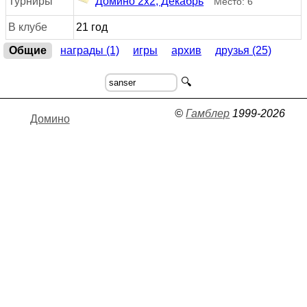
Турниры
Домино 2x2, Декабрь
Место: 6
В клубе
21 год
Общие
награды (1)
игры
архив
друзья (25)
🔍
©
Гамблер
1999-2026
Домино