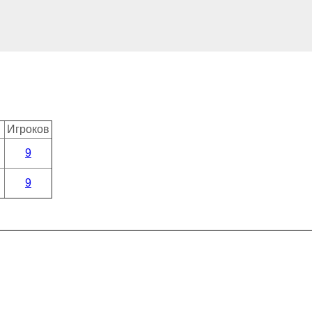
Игроков
9
9