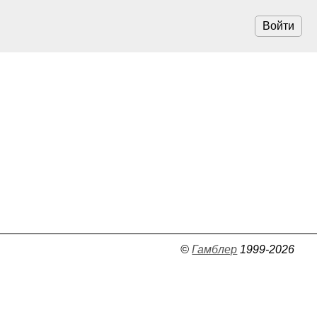
Войти
©
Гамблер
1999-2026