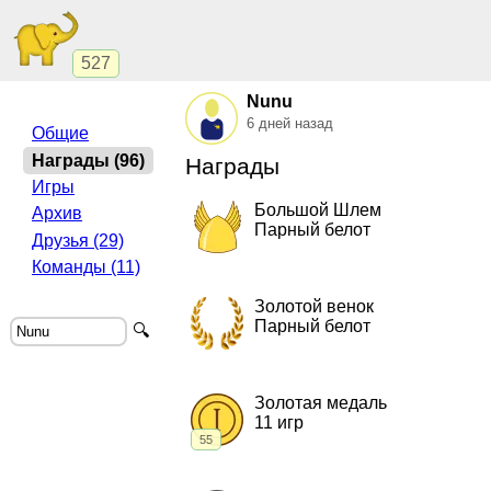
527
Nunu
6 дней назад
Общие
Награды (96)
Награды
Игры
Большой Шлем
Архив
Парный белот
Друзья (29)
Команды (11)
2009, Парный белот.
"Дед NuTo и бан
Золотой венок
Парный белот
🔍
2024, Парный белот.
"Дед NuTo и бан
Золотая медаль
11 игр
55
2025, Деберц.
"Дед NuTo и банда Кро
2025, Парный белот.
"Дед NuTo и бан