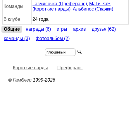
Газмясочка (Преферанс)
,
МаГи ЗаР
Команды
(Короткие нарды)
,
Альбинос (Скачки)
В клубе
24 года
Общие
награды (6)
игры
архив
друзья (62)
команды (3)
фотоальбом (2)
🔍
Короткие нарды
Преферанс
©
Гамблер
1999-2026