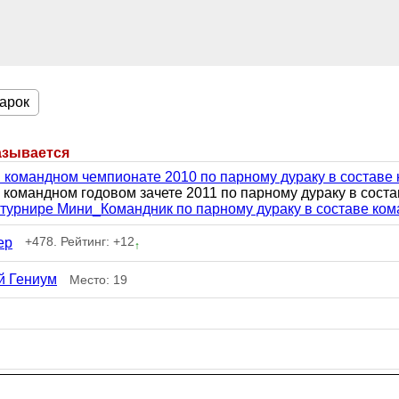
арок
азывается
в командном чемпионате 2010 по парному дураку в составе
 в командном годовом зачете 2011 по парному дураку в соста
 турнире Мини_Командник по парному дураку в составе ко
+478. Рейтинг: +12
ер
↑
й Гениум
Место: 19