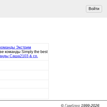
Войти
 команды Экстрим
ве команды Simply the best
манды Саша2103 & co.
©
Гамблер
1999-2026