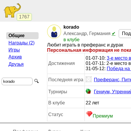
1767
korado
Под
Александр, Германия
✔
Общие
в клубе
Награды (2)
Любит играть в преферанс и дурак
Игры
Персональная информация не пок
Архив
01-07-10:
3-е место 
Достижения
01-07-11: 2-е место
Друзья
31-05-12:
Победа на
Последняя игра
Преферанс, Пит
🔍
Турниры
Гениум, Утренни
В клубе
22 лет
Статус
Премиум