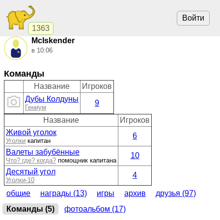
Войти
1363
McIskender
в 10:06
Команды
Название
Игроков
Дубы Колдуны
9
Гениум
Название
Игроков
Живой уголок
6
Уголки
капитан
Валеты забубённые
10
Что? где? когда?
помощник капитана
Десятый угол
4
Уголки-10
общие
награды (13)
игры
архив
друзья (97)
Команды (5)
фотоальбом (17)