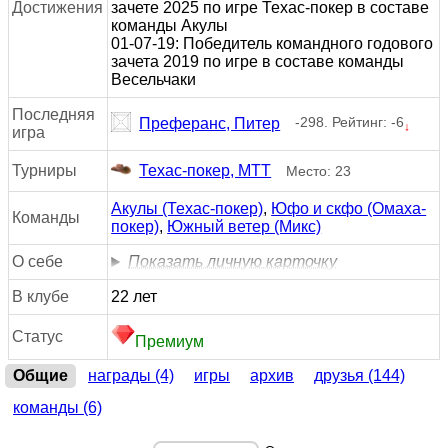
Достижения
зачете 2025 по игре Техас-покер в составе
команды Акулы
01-07-19: Победитель командного годового
зачета 2019 по игре в составе команды
Весельчаки
Последняя
-298. Рейтинг: -6
Преферанс, Питер
↓
игра
Турниры
Техас-покер, МТТ
Место: 23
Акулы (Техас-покер)
,
Юфо и скфо (Омаха-
Команды
покер)
,
Южный ветер (Микс)
О себе
Показать личную карточку
В клубе
22 лет
Статус
Премиум
Общие
награды (4)
игры
архив
друзья (144)
команды (6)