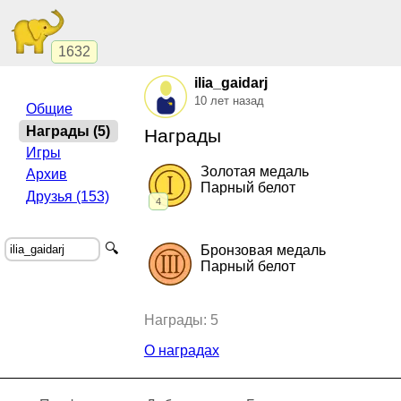
1632
ilia_gaidarj
10 лет назад
Общие
Награды (5)
Награды
Игры
Золотая медаль
Архив
Парный белот
Друзья (153)
4
2016, Парный белот.
"Интеса"
,
командны
2016, Парный белот.
"Интеса"
,
чемпиона
🔍
Бронзовая медаль
2015, Парный белот.
"Интеса"
,
командны
Парный белот
2014, Парный белот.
"Интеса"
,
командны
2012, Парный белот.
"Экстремалы"
,
ко
Награды: 5
О наградах