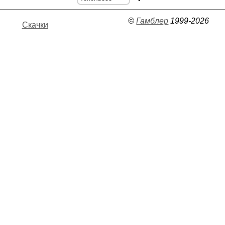
©
Гамблер
1999-2026
Скачки