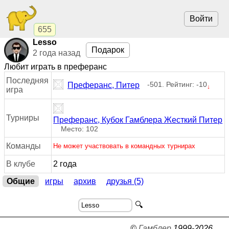
Войти
655
Lesso
Подарок
2 года назад
Любит играть в преферанс
Последняя
-501. Рейтинг: -10
Преферанс, Питер
↓
игра
Турниры
Преферанс, Кубок Гамблера Жесткий Питер
Место: 102
Команды
Не может участвовать в командных турнирах
В клубе
2 года
Общие
игры
архив
друзья (5)
🔍
©
Гамблер
1999-2026