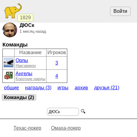
Войти
1829
ДЮСк
1 месяц назад
Команды
Название
Игроков
Орлы
3
Накгаммон
Ангелы
4
Короткие нарды
общие
награды (3)
игры
архив
друзья (21)
Команды (2)
🔍
Техас-покер
Омаха-покер