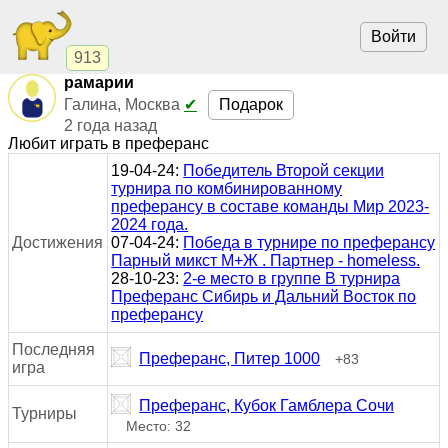
Войти
913
рамарии
Подарок
Галина, Москва
✔
2 года назад
Любит играть в преферанс
19-04-24:
Победитель Второй секции
турнира по комбинированному
преферансу в составе команды Мир 2023-
2024 года.
Достижения
07-04-24:
Победа в турнире по преферансу
Парный микст М+Ж . Партнер - homeless.
28-10-23:
2-е место в группе В турнира
Преферанс Сибирь и Дальний Восток по
преферансу
Последняя
Преферанс, Питер 1000
+83
игра
Преферанс, Кубок Гамблера Сочи
Турниры
Место: 32