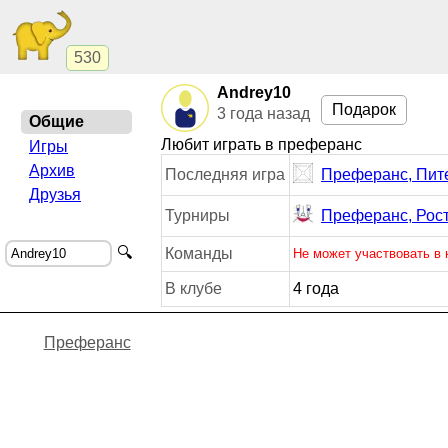
530
Andrey10
Подарок
3 года назад
Общие
Любит играть в преферанс
Игры
Архив
Последняя игра
Преферанс, Пит
Друзья
Турниры
Преферанс, Рос
🔍
Команды
Не может участвовать в
В клубе
4 года
Преферанс