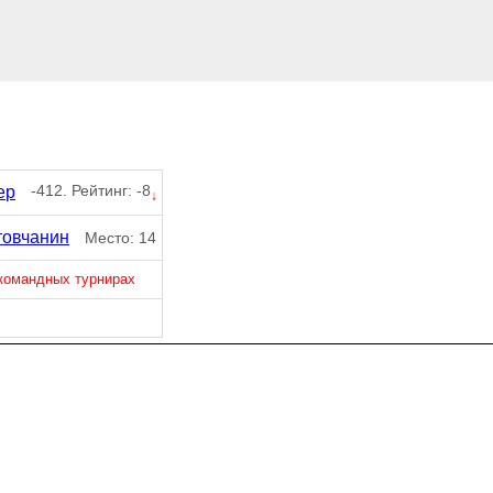
-412. Рейтинг: -8
ер
↓
товчанин
Место: 14
 командных турнирах