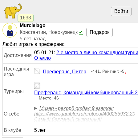
Войти
1633
Murcielago
Подарок
Константин, Новокузнецк
✔
5 лет назад
Любит играть в преферанс
05-01-21:
2-е место в лично-командном турн
Достижения
Отелло
Последняя
-441. Рейтинг: -5
Преферанс, Питер
↓
игра
Турниры
Преферанс, Командный комбинированный 2
Место: 46
Мизер - рекорд отдал 9 взяток:
О себе
https://www.gambler.ru/protocol/400285932.20
Самый безумный сыгранный
В клубе
5 лет