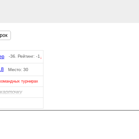
рок
-36. Рейтинг: -1
ер
↓
18
Место: 30
 командных турнирах
 карточку