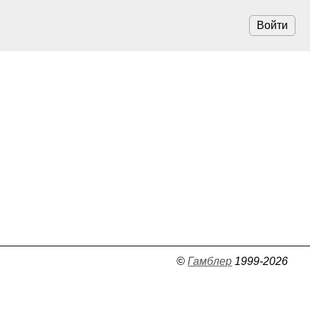
Войти
©
Гамблер
1999-2026