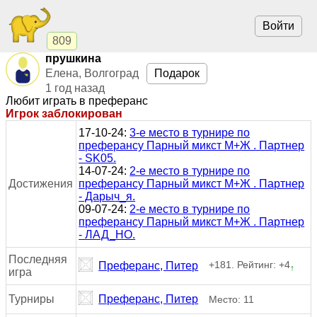
Войти
809
прушкина
Елена, Волгоград
Подарок
1 год назад
Любит играть в преферанс
Игрок заблокирован
17-10-24:
3-е место в турнире по
преферансу Парный микст М+Ж . Партнер
- SK05.
14-07-24:
2-е место в турнире по
Достижения
преферансу Парный микст М+Ж . Партнер
- Дарыч_я.
09-07-24:
2-е место в турнире по
преферансу Парный микст М+Ж . Партнер
- ЛАД_НО.
Последняя
+181. Рейтинг: +4
Преферанс, Питер
↑
игра
Турниры
Преферанс, Питер
Место: 11