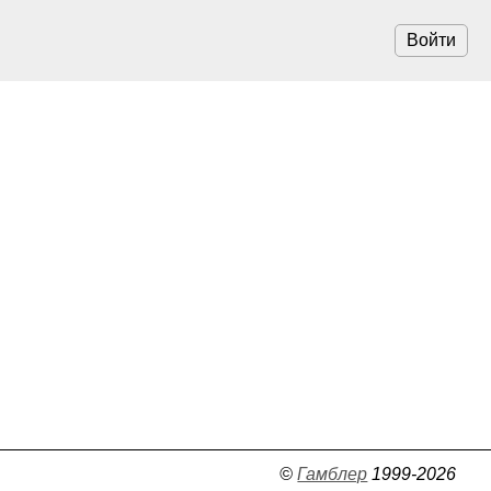
Войти
©
Гамблер
1999-2026