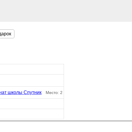
дарок
нат школы Спутник
Место: 2