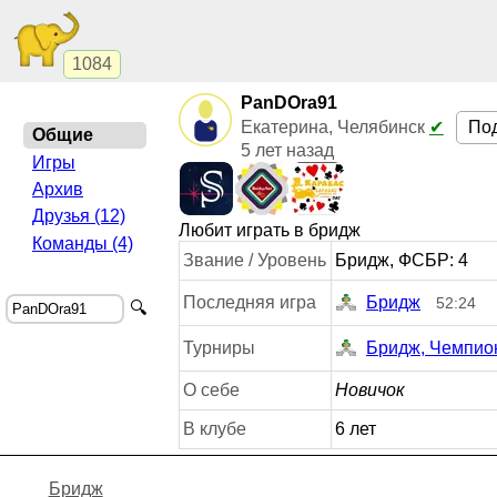
1084
PanDOra91
По
Екатерина, Челябинск
✔
Общие
5 лет назад
Игры
Архив
Друзья (12)
Любит играть в бридж
Команды (4)
Звание / Уровень
Бридж, ФСБР: 4
Последняя игра
Бридж
52:24
🔍
Турниры
Бридж, Чемпио
О себе
Новичок
В клубе
6 лет
Бридж