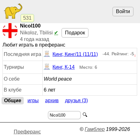
Войти
531
Nicol100
Подарок
Nikoloz, Tbilisi
✔
4 года назад
Любит играть в преферанс
-44. Рейтинг: -5
Последняя игра
Кинг, Кинг/11 (11/11)
↓
Турниры
Кинг, К-14
Место: 6
О себе
World peace
В клубе
6 лет
Общие
игры
архив
друзья (3)
🔍
©
Гамблер
1999-2026
Преферанс