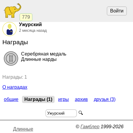
Войти
779
Ужурский
2 месяца назад
Награды
Серебряная медаль
Длинные нарды
2024, Длинные нарды.
"Миссия на марс"
,
командный кубок
Награды: 1
О наградах
общие
Награды (1)
игры
архив
друзья (3)
🔍
©
Гамблер
1999-2026
Длинные