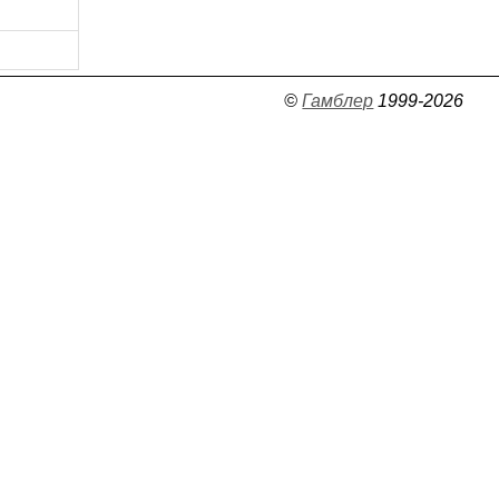
©
Гамблер
1999-2026