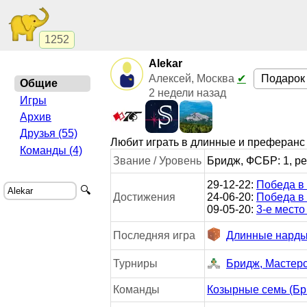
1252
Alekar
Подарок
Алексей, Москва
✔
Общие
2 недели назад
Игры
Архив
Друзья (55)
Любит играть в длинные и преферанс
Команды (4)
Звание / Уровень
Бридж, ФСБР: 1, ре
29-12-22:
Победа в 
🔍
Достижения
24-06-20:
Победа в 
09-05-20:
3-е место
Последняя игра
Длинные нарды
Турниры
Бридж, Мастерс
Команды
Козырные семь (Бр