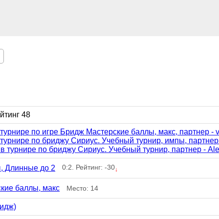
йтинг 48
турнире по игре Бридж Мастерские баллы, макс, партнер - 
турнире по бриджу Сириус. Учебный турнир, импы, партнер 
 в турнире по бриджу Сириус. Учебный турнир, партнер - Al
0:2. Рейтинг: -30
, Длинные до 2
↓
кие баллы, макс
Место: 14
идж)