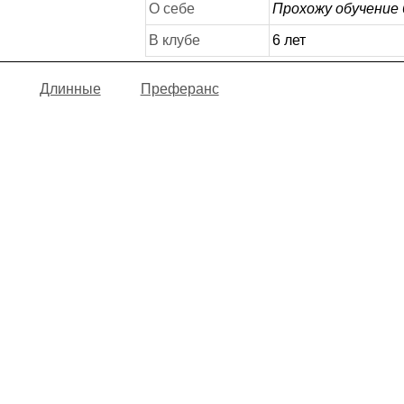
О себе
Прохожу обучение 
В клубе
6 лет
Длинные
Преферанс