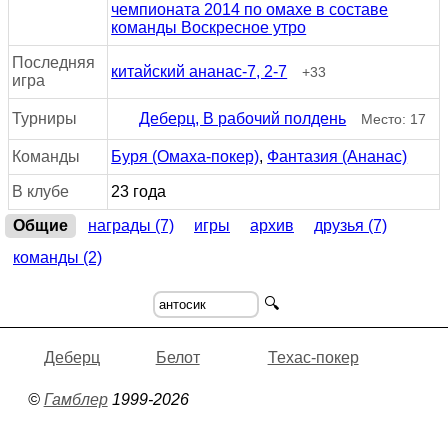
чемпионата 2014 по омахе в составе
команды Воскресное утро
Последняя
китайский ананас-7, 2-7
+33
игра
Турниры
Деберц, В рабочий полдень
Место: 17
Команды
Буря (Омаха-покер)
,
Фантазия (Ананас)
В клубе
23 года
Общие
награды (7)
игры
архив
друзья (7)
команды (2)
🔍
Деберц
Белот
Техас-покер
©
Гамблер
1999-2026