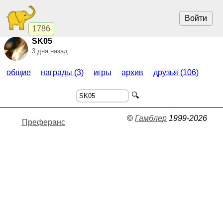
Войти
1786
SK05
3 дня назад
общие
награды (3)
игры
архив
друзья (106)
🔍
©
Гамблер
1999-2026
Преферанс