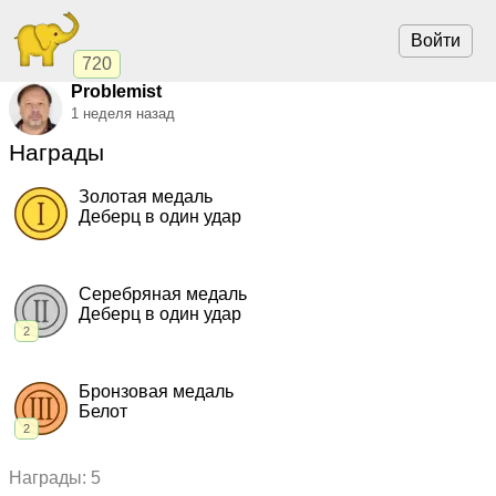
Войти
720
Problemist
1 неделя назад
Награды
Золотая медаль
Деберц в один удар
2017, Деберц в один удар.
"Лассо"
,
командный кубок
Серебряная медаль
Деберц в один удар
2
2018, Деберц в один удар.
"Каталония"
,
командный кубок
2017, Деберц в один удар.
"Лассо"
,
чемпионат
Бронзовая медаль
Белот
2
2019, Белот.
"Лассо"
,
командный кубок
Награды: 5
2017, Белот.
"Лассо"
,
командный кубок