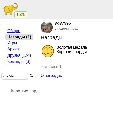
1528
vdv7996
3 недели назад
Общие
Награды
Награды (1)
Игры
Золотая медаль
Архив
Короткие нарды
Друзья (124)
Команды (3)
2019, Короткие нарды.
"Монте Карло"
,
Награды: 1
О наградах
🔍
Короткие нарды