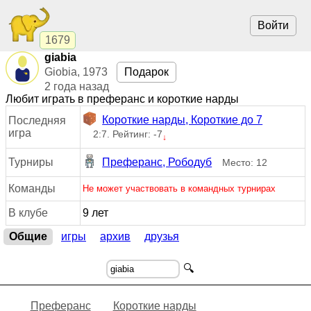
Войти
1679
giabia
Giobia, 1973
Подарок
2 года назад
Любит играть в преферанс и короткие нарды
Короткие нарды, Короткие до 7
Последняя
игра
2:7. Рейтинг: -7
↓
Турниры
Преферанс, Рободуб
Место: 12
Команды
Не может участвовать в командных турнирах
В клубе
9 лет
Общие
игры
архив
друзья
🔍
Преферанс
Короткие нарды