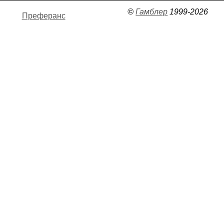
©
Гамблер
1999-2026
Преферанс