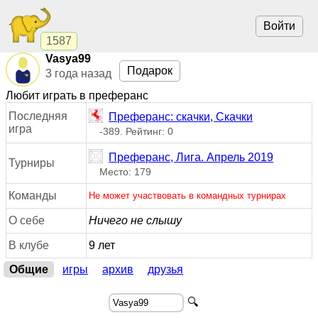
Войти
1587
Vasya99
Подарок
3 года назад
Любит играть в преферанс
Последняя
Преферанс: скачки, Скачки
игра
-389. Рейтинг: 0
Преферанс, Лига. Апрель 2019
Турниры
Место: 179
Команды
Не может участвовать в командных турнирах
О себе
Ничего не слышу
В клубе
9 лет
Общие
игры
архив
друзья
🔍