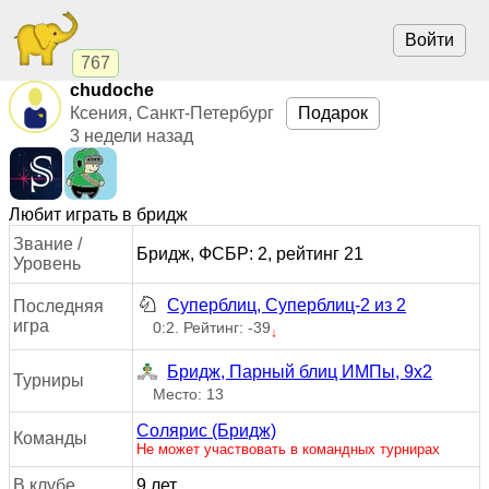
Войти
767
chudoche
Ксения, Санкт-Петербург
Подарок
3 недели назад
Любит играть в бридж
Звание /
Бридж, ФСБР: 2, рейтинг 21
Уровень
Суперблиц, Суперблиц-2 из 2
Последняя
игра
0:2. Рейтинг: -39
↓
Бридж, Парный блиц ИМПы, 9х2
Турниры
Место: 13
Солярис (Бридж)
Команды
Не может участвовать в командных турнирах
В клубе
9 лет