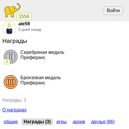
Войти
1554
ale59
5 дней назад
Награды
Серебряная медаль
Преферанс
2
2025, Преферанс.
"Победа"
,
командный кубок
2022, Преферанс.
"Крокозябра"
,
командный кубок
Бронзовая медаль
Преферанс
2021, Преферанс.
"Крокозябра"
,
командный кубок
Награды: 3
О наградах
общие
Награды (3)
игры
архив
друзья (86)