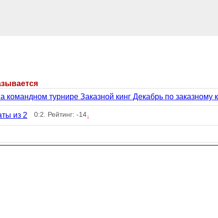
азывается
на командном турнире Заказной кинг Декабрь по заказному
0:2. Рейтинг: -14
ты из 2
↓