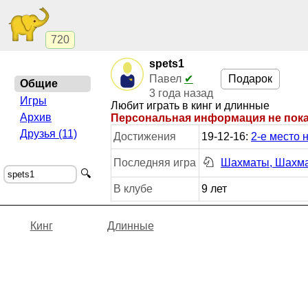
720
spets1
Подарок
Павел
✔
Общие
3 года назад
Игры
Любит играть в кинг и длинные
Архив
Персональная информация не пок
Друзья (11)
Достижения
19-12-16:
2-е место 
Последняя игра
Шахматы, Шахма
🔍
В клубе
9 лет
Кинг
Длинные