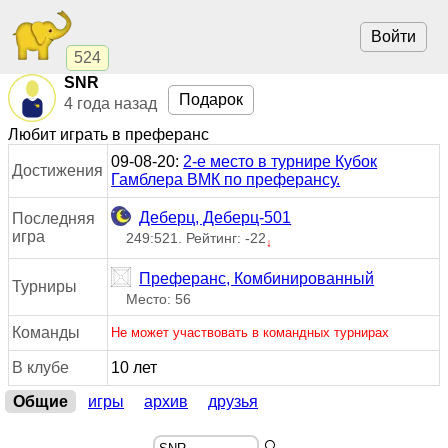
Войти
524
SNR
Подарок
4 года назад
Любит играть в преферанс
09-08-20:
2-е место в турнире Кубок
Достижения
Гамблера ВМК по преферансу.
Деберц, Деберц-501
Последняя
игра
249:521. Рейтинг: -22
↓
Преферанс, Комбинированный
Турниры
Место: 56
Команды
Не может участвовать в командных турнирах
В клубе
10 лет
Общие
игры
архив
друзья
🔍