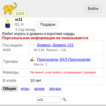
Войти
1224
ю11
Ю, Н
Подарок
1 год назад
Любит играть в домино и короткие нарды
Персональная информация не показывается
Домино, Домино 101
Последняя
игра
60:136. Рейтинг: +18
↑
Прогнозиум, КХЛ-Прогнозиум!
Турниры
Место: 1
Команды
Не может участвовать в командных турнирах
В клубе
10 лет
Общие
игры
архив
друзья
🔍