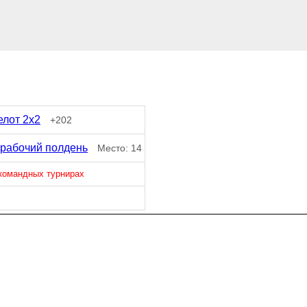
елот 2x2
+202
 рабочий полдень
Место: 14
 командных турнирах