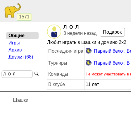
1571
Л_О_Л
Подарок
3 недели назад
Общие
Любит играть в шашки и домино 2x2
Игры
Архив
Последняя игра
Парный белот, Б
Друзья (68)
Турниры
Парный белот, В
🔍
Команды
Не может участвовать в
В клубе
11 лет
Шашки