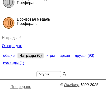
Преферанс
2024, Преферанс.
"Люди Икс"
,
командный кубок
Бронзовая медаль
Преферанс
2021, Преферанс.
"Крокозябра"
,
командный кубок
Награды: 6
О наградах
общие
Награды (6)
игры
архив
друзья (93)
команды (1)
🔍
©
Гамблер
1999-2026
Преферанс