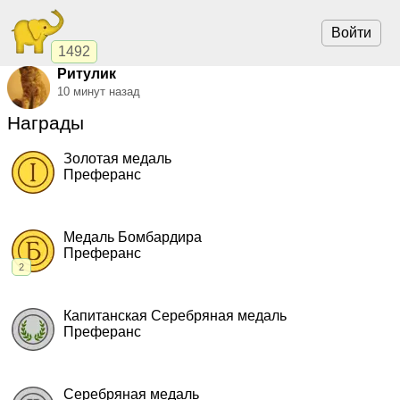
Войти
1492
Ритулик
10 минут назад
Награды
Золотая медаль
Преферанс
2024, Преферанс.
"Люди Икс"
,
чемпионат
Медаль Бомбардира
Преферанс
2
2022, Преферанс.
"Крокозябра"
,
командный кубок
2021, Преферанс.
"Крокозябра"
,
командный кубок
Капитанская Серебряная медаль
Преферанс
2022, Преферанс.
"Крокозябра"
,
командный кубок
Серебряная медаль