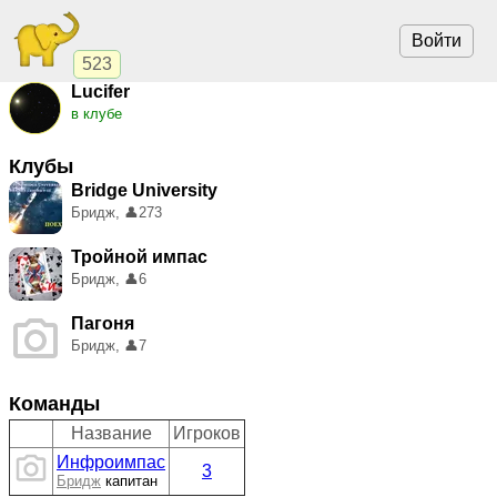
Войти
523
Lucifer
в клубе
Клубы
Bridge University
Бридж,
👤
273
Тройной импас
Бридж,
👤
6
Пагоня
Бридж,
👤
7
Команды
Название
Игроков
Инфроимпас
3
Бридж
капитан