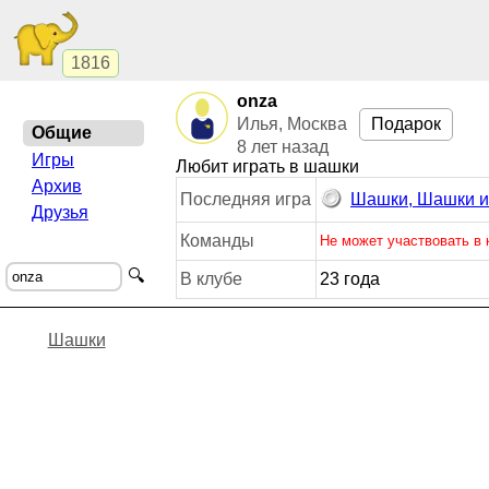
1816
onza
Илья, Москва
Подарок
Общие
8 лет назад
Игры
Любит играть в шашки
Архив
Последняя игра
Шашки, Шашки и
Друзья
Команды
Не может участвовать в
🔍
В клубе
23 года
Шашки