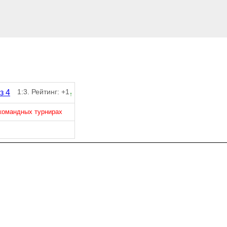
1:3. Рейтинг: +1
з 4
↑
 командных турнирах