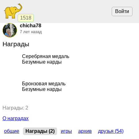
Войти
1518
chicha78
7 лет назад
Награды
Серебряная медаль
Безумные нарды
2013, Безумные нарды.
"Безумство Камчатки"
,
командный
кубок
Бронзовая медаль
Безумные нарды
2013, Безумные нарды.
"Безумство Камчатки"
,
чемпионат
Награды: 2
О наградах
общие
Награды (2)
игры
архив
друзья (54)