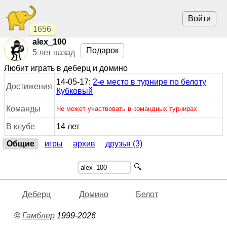
Войти
1656
alex_100
Подарок
5 лет назад
Любит играть в деберц и домино
14-05-17:
2-е место в турнире по белоту
Достижения
Кубковый
Команды
Не может участвовать в командных турнирах
В клубе
14 лет
Общие
игры
архив
друзья (3)
🔍
Деберц
Домино
Белот
©
Гамблер
1999-2026