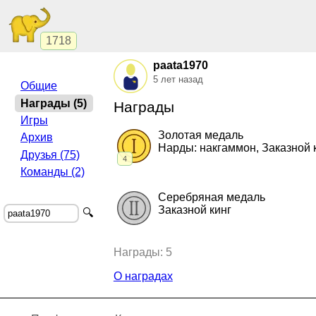
1718
paata1970
5 лет назад
Общие
Награды (5)
Награды
Игры
Золотая медаль
Архив
Нарды: накгаммон, Заказной 
Друзья (75)
4
Команды (2)
2013, Нарды: накгаммон.
"Колхида"
,
ч
2013, Нарды: накгаммон.
"Колхида"
,
ко
Серебряная медаль
2013, Заказной кинг.
"Джорджия кинг"
,
Заказной кинг
🔍
2012, Нарды: накгаммон.
"Колхида нак
2013, Заказной кинг.
"Джорджия кинг"
,
Награды: 5
О наградах