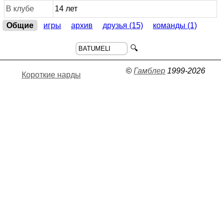
В клубе
14 лет
Общие
игры
архив
друзья (15)
команды (1)
🔍
©
Гамблер
1999-2026
Короткие нарды