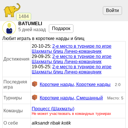
Войти
1484
BATUMELI
Подарок
5 дней назад
Любит играть в короткие нарды и блиц
20-10-25:
2-е место в турнире по игре
Шахматы блиц Лично-командник
29-09-25:
2-е место в турнире по игре
Достижения
Шахматы блиц Лично-командник
19-05-25:
2-е место в турнире по игре
Шахматы блиц Лично-командник
Последняя
Короткие нарды, Короткие нарды
2:0
игра
Турниры
Короткие нарды, Смешанный
Место: 5
Процесс (Шахматы)
Команды
Не может участвовать в командных турнирах
О себе
alksandr ribak kotik